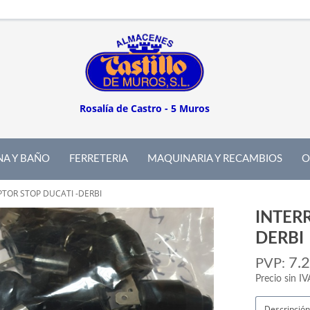
Rosalía de Castro - 5 Muros
NA Y BAÑO
FERRETERIA
MAQUINARIA Y RECAMBIOS
O
PTOR STOP DUCATI -DERBI
INTER
DERBI
7.
PVP:
Precio sin IV
Descripción