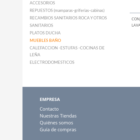
ACCESORIOS
REPUESTOS (mamparas-griferias-cabinas)
RECAMBIOS SANITARIOS ROCA Y OTROS
CON
LAV
SANITARIOS
PLATOS DUCHA
MUEBLES BAÑO
CALEFACCION -ESTUFAS -COCINAS DE
LEÑA
ELECTRODOMESTICOS
EMPRESA
Contacto
Nuestras Tiendas
Quiénes somos
Guía de compras