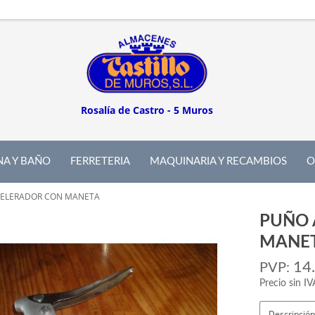
Rosalía de Castro - 5 Muros
NA Y BAÑO
FERRETERIA
MAQUINARIA Y RECAMBIOS
O
ELERADOR CON MANETA
PUÑO 
MANE
14
PVP:
Precio sin IV
Descripción