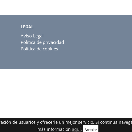
LEGAL
Aviso Legal
Política de privacidad
Política de cookies
egación de usuarios y ofrecerle un mejor servicio. Si continúa nav
más información
aquí
.
Aceptar