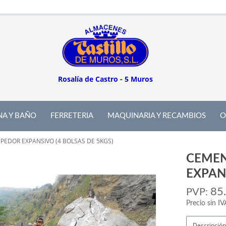
Rosalía de Castro - 5 Muros
NA Y BAÑO
FERRETERIA
MAQUINARIA Y RECAMBIOS
O
EDOR EXPANSIVO (4 BOLSAS DE 5KGS)
CEME
EXPANS
85
PVP:
Precio sin IV
Descripción