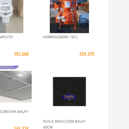
MPLETO
HORMIGONERA 150 L
193.60€
359.37€
CORATIVA BALAY
PLACA INDUCCION BALAY
60CM
244.32€